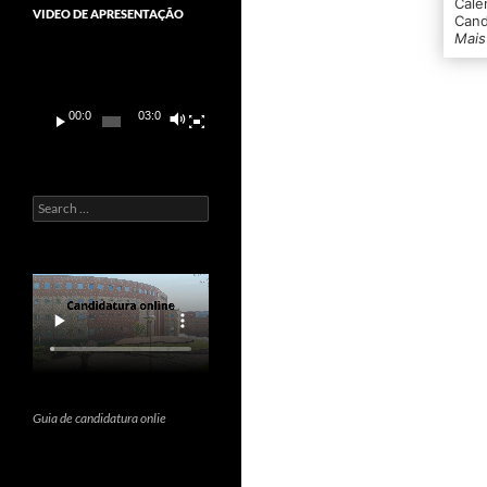
Cale
VIDEO DE APRESENTAÇÃO
Cand
Mais
Video
Player
00:00
03:01
Search
for:
Guia de candidatura onlie