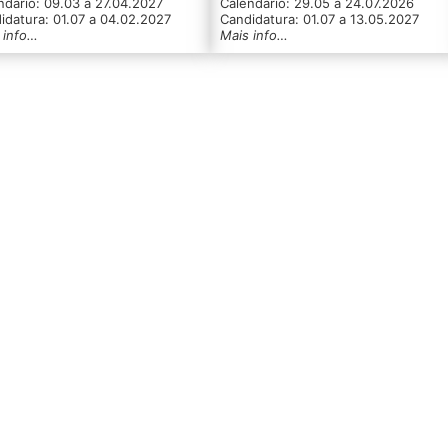
ndário: 09.03 a 27.04.2027
Calendário: 29.05 a 24.07.2026
idatura: 01.07 a 04.02.2027
Candidatura: 01.07 a 13.05.2027
 info…
Mais info…